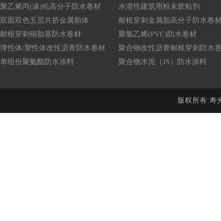
聚乙烯丙(涤)纶高分子防水卷材
水溶性建筑用粉末胶粘剂
双面双色五层共挤金属胎体
耐根穿刺金属胎高分子防水卷
耐根穿刺铜胎基防水卷材
聚氯乙烯(PVC)防水卷材
弹性体/塑性体改性沥青防水卷材
聚合物改性沥青耐根穿刺防水
单组份聚氨酯防水涂料
聚合物水泥（JS）防水涂料
版权所有:寿