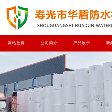
网站首页
公司简介
产品展示
新