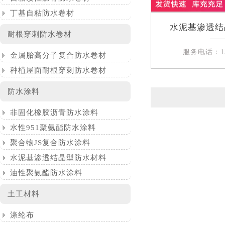
丁基自粘防水卷材
水泥基渗透结
耐根穿刺防水卷材
服务电话：139
金属胎高分子复合防水卷材
种植屋面耐根穿刺防水卷材
防水涂料
非固化橡胶沥青防水涂料
水性951聚氨酯防水涂料
聚合物JS复合防水涂料
水泥基渗透结晶型防水材料
油性聚氨酯防水涂料
土工材料
涤纶布