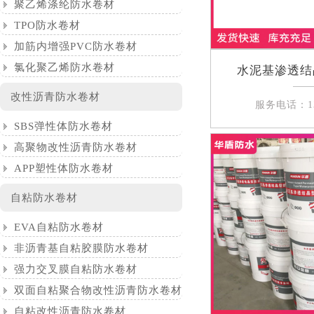
聚乙烯涤纶防水卷材
TPO防水卷材
加筋内增强PVC防水卷材
氯化聚乙烯防水卷材
水泥基渗透结
改性沥青防水卷材
服务电话：139
SBS弹性体防水卷材
高聚物改性沥青防水卷材
APP塑性体防水卷材
自粘防水卷材
EVA自粘防水卷材
非沥青基自粘胶膜防水卷材
强力交叉膜自粘防水卷材
双面自粘聚合物改性沥青防水卷材
自粘改性沥青防水卷材