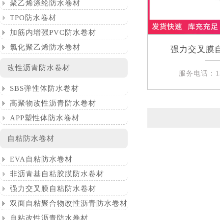
聚乙烯涤纶防水卷材
TPO防水卷材
加筋内增强PVC防水卷材
氯化聚乙烯防水卷材
强力交叉膜
改性沥青防水卷材
服务电话：139
SBS弹性体防水卷材
高聚物改性沥青防水卷材
APP塑性体防水卷材
自粘防水卷材
EVA自粘防水卷材
非沥青基自粘胶膜防水卷材
强力交叉膜自粘防水卷材
双面自粘聚合物改性沥青防水卷材
自粘改性沥青防水卷材