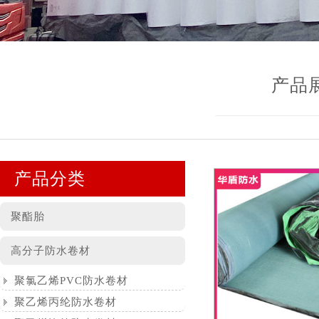
产品
产品分类
聚酯胎
高分子防水卷材
聚氯乙烯PVC防水卷材
聚乙烯丙纶防水卷材