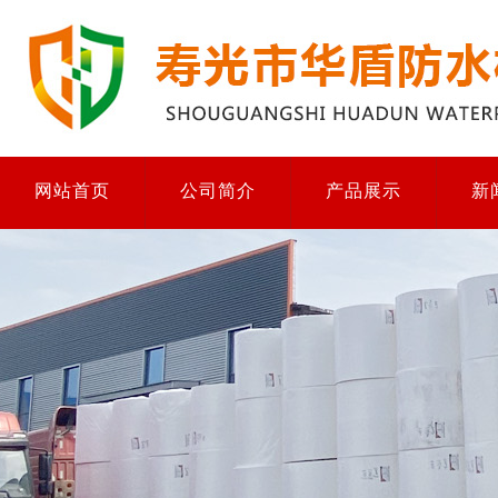
网站首页
公司简介
产品展示
新