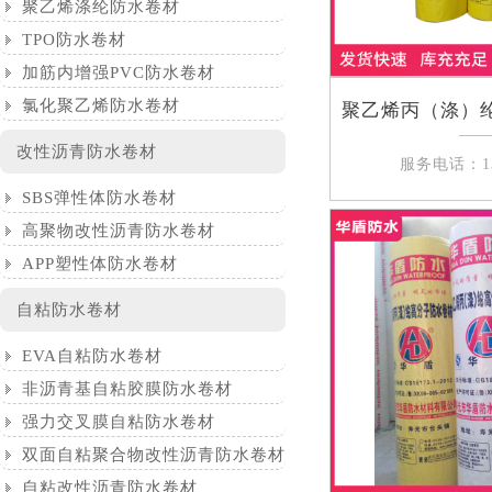
聚乙烯涤纶防水卷材
TPO防水卷材
加筋内增强PVC防水卷材
氯化聚乙烯防水卷材
聚乙烯丙（涤）
改性沥青防水卷材
服务电话：139
SBS弹性体防水卷材
高聚物改性沥青防水卷材
APP塑性体防水卷材
自粘防水卷材
EVA自粘防水卷材
非沥青基自粘胶膜防水卷材
强力交叉膜自粘防水卷材
双面自粘聚合物改性沥青防水卷材
自粘改性沥青防水卷材