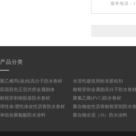
服务电话：139
产品分类
聚乙烯丙(涤)纶高分子防水卷材
水溶性建筑用粉末胶粘剂
双面双色五层共挤金属胎体
耐根穿刺金属胎高分子防水卷
耐根穿刺铜胎基防水卷材
聚氯乙烯(PVC)防水卷材
弹性体/塑性体改性沥青防水卷材
聚合物改性沥青耐根穿刺防水
单组份聚氨酯防水涂料
聚合物水泥（JS）防水涂料