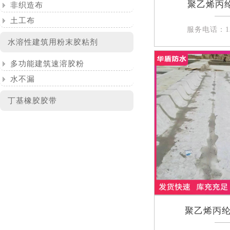
聚乙烯丙
非织造布
土工布
服务电话：139
水溶性建筑用粉末胶粘剂
多功能建筑速溶胶粉
水不漏
丁基橡胶胶带
聚乙烯丙纶